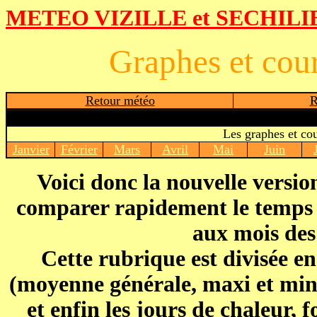
METEO VIZILLE
et SECHIL
Graphes et cour
Retour météo
R
Les graphes et co
Janvier
Février
Mars
Avril
Mai
Juin
Voici donc la nouvelle versio
comparer rapidement le temps q
aux mois des
Cette rubrique est divisée en
(moyenne générale, maxi et mini
et enfin les jours de chaleur, f