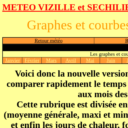
METEO VIZILLE
et SECHIL
Graphes et courbe
Retour météo
R
Les graphes et co
Janvier
Février
Mars
Avril
Mai
Juin
Voici donc la nouvelle versio
comparer rapidement le temps q
aux mois des
Cette rubrique est divisée en
(moyenne générale, maxi et mini
et enfin les jours de chaleur, f