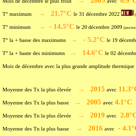
→
2005
0.9°
Mois de décembre le plus froid
avec
→ 21.7°C
T° maximum
le 31
décembre
2022
(
→ - 14.5
°C
T° minimum
le 20
décembre
2009
(ancien
→ - 5.2°C
T° la + basse des maximums
le 19
décemb
→ 14.6°C
T° la + haute des minimums
le 02
décemb
Mois
de décembre
avec la plus grande amplitude thermiq
→
2015
11.3
Moyenne des Tx la plus élevée
avec
→
2005
4.1°C
Moyenne des Tx la plus basse
avec
→
2019
2.8°
Moyenne des Tn la plus élevée
avec
→
2016
- 4.1
Moyenne des Tn la plus basse
avec