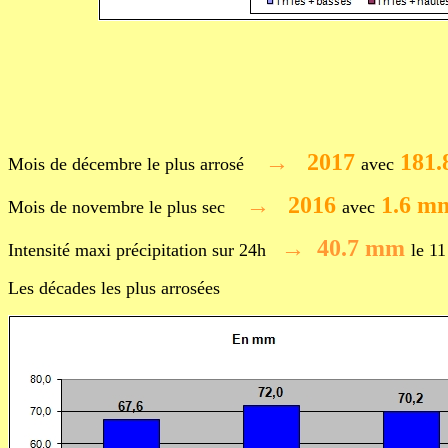
→
2017
181
Mois de décembre le plus
arrosé
avec
→
2016
1.6 m
Mois de novembre le plus
sec
avec
→ 40.7 mm
Intensité maxi précipitation sur 24h
le 1
Les décades les plus arrosées