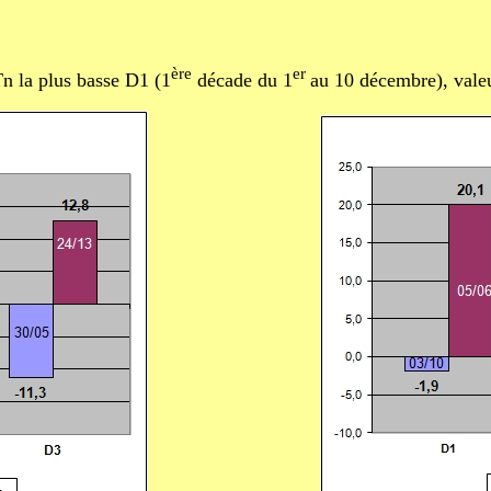
ère
er
Tn la plus basse D1 (1
décade du 1
au 10 décembre), vale